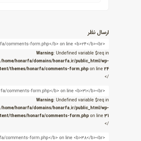
ارسال نظر
نام
Warning
: Undefined variable $req in
/home/honarfa/domains/honarfa.ir/public_html/wp-
tent/themes/honarfa/comments-form.php
on line
24
/>
ایمیل
Warning
: Undefined variable $req in
/home/honarfa/domains/honarfa.ir/public_html/wp-
tent/themes/honarfa/comments-form.php
on line
31
/>
وب