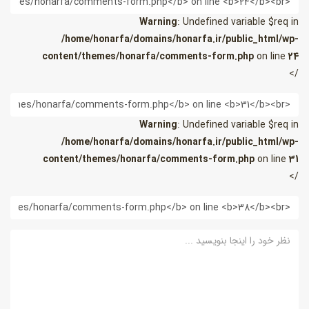
Warning
: Undefined variable $req in
/home/honarfa/domains/honarfa.ir/public_html/wp-
content/themes/honarfa/comments-form.php
on line
24
/>
یمیل
Warning
: Undefined variable $req in
/home/honarfa/domains/honarfa.ir/public_html/wp-
content/themes/honarfa/comments-form.php
on line
31
/>
ب
ایت
ظر