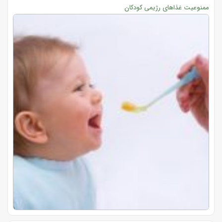
ممنوعیت غذاهای رژیمی کودکان