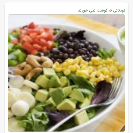
کودکانی که گوشت نمی خورند