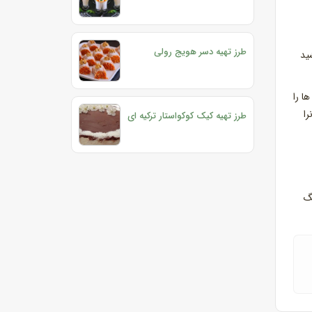
طرز تهیه دسر هویج رولی
ید
ا را
را
طرز تهیه کیک کوکواستار ترکیه ای
دینگ