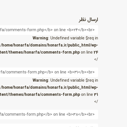
ارسال نظر
نام
Warning
: Undefined variable $req in
/home/honarfa/domains/honarfa.ir/public_html/wp-
tent/themes/honarfa/comments-form.php
on line
24
/>
ایمیل
Warning
: Undefined variable $req in
/home/honarfa/domains/honarfa.ir/public_html/wp-
tent/themes/honarfa/comments-form.php
on line
31
/>
وب
سایت
نظر