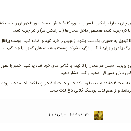
ان چای یا ظرف رامکین را سر و ته روی کاغذ ها قرار دهید. دور تا دور آن را خط بکش
 کره چرب کنید، همینطور داخل فنجان‌ها ( یا رامکین ها) را نیز چرب کنید.
تا تبدیل به خمیری یکدست بشود. زنجبیل را خرد کنید و اضافه کنید. پوست پرتقال ه
ی یک یا دوبار بزنید تا کمی ترکیب شوند. پوست و هسته های گلابی را جدا کنید و آن
بریزید، سپس هر فنجان را تا نیمه با گلابی های خرد شده پر کنید. خمیر را بطور
ی بالای خمیر قرار دهید و کمی فشار دهید.
فنجان ها را در ماکروفر قرار دهید و با بالاترین قدرت(100%) به مدت 4 دقیقه بپزید، تا زمانیکه خمیر حالت اسفنجی پیدا کند. اجازه دهید پو
دانید و از طعم لذیذ پودینگ گلابی داغ لذت ببرید.
طرز تهیه لوز زعفرانی تبریز