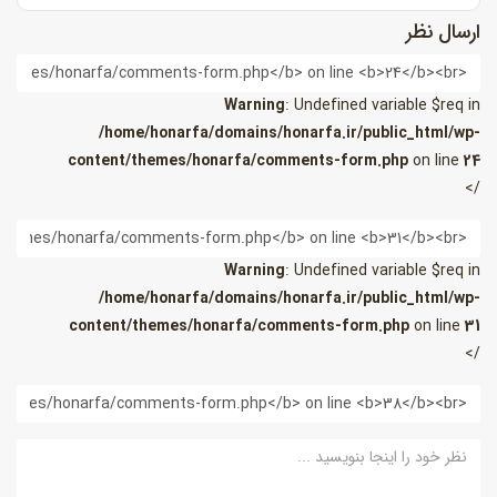
ارسال نظر
ام
Warning
: Undefined variable $req in
/home/honarfa/domains/honarfa.ir/public_html/wp-
content/themes/honarfa/comments-form.php
on line
24
/>
یمیل
Warning
: Undefined variable $req in
/home/honarfa/domains/honarfa.ir/public_html/wp-
content/themes/honarfa/comments-form.php
on line
31
/>
ب
ایت
ظر