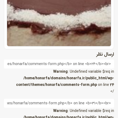
ارسال نظر
ام
Warning
: Undefined variable $req in
/home/honarfa/domains/honarfa.ir/public_html/wp-
content/themes/honarfa/comments-form.php
on line
24
/>
یمیل
Warning
: Undefined variable $req in
/home/honarfa/domains/honarfa.ir/public_html/wp-