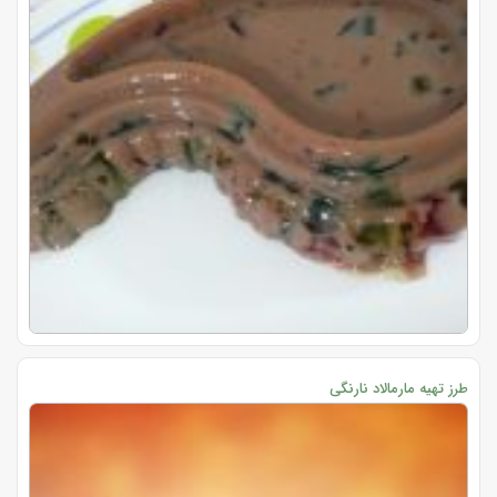
طرز تهیه مارمالاد نارنگی