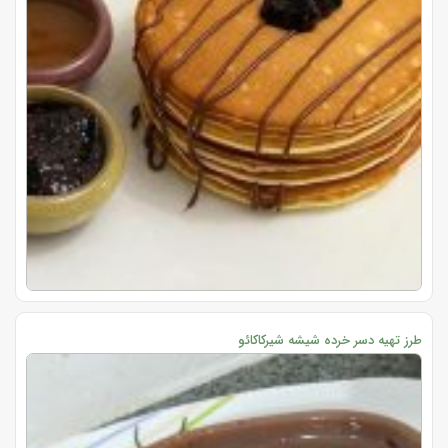
طرز تهیه دسر خرده شیشه شیرکاکائو