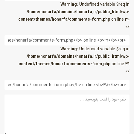
Warning
: Undefined variable $req in
/home/honarfa/domains/honarfa.ir/public_html/wp-
content/themes/honarfa/comments-form.php
on line
24
/>
یمیل
Warning
: Undefined variable $req in
/home/honarfa/domains/honarfa.ir/public_html/wp-
content/themes/honarfa/comments-form.php
on line
31
/>
ب
ایت
ظر