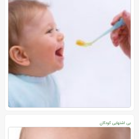
بی اشتهایی کودکان