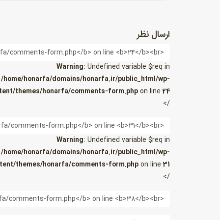
ارسال نظر
نام
Warning
: Undefined variable $req in
/home/honarfa/domains/honarfa.ir/public_html/wp-
tent/themes/honarfa/comments-form.php
on line
24
/>
ایمیل
Warning
: Undefined variable $req in
/home/honarfa/domains/honarfa.ir/public_html/wp-
tent/themes/honarfa/comments-form.php
on line
31
/>
وب
سایت