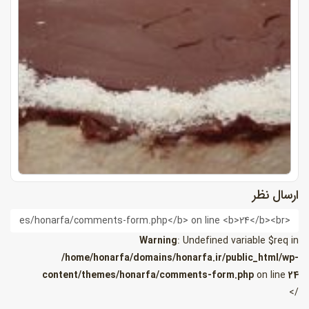
ارسال نظر
ام
Warning
: Undefined variable $req in
/home/honarfa/domains/honarfa.ir/public_html/wp-
content/themes/honarfa/comments-form.php
on line
24
/>