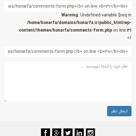
یمیل
Warning
: Undefined variable $req in
/home/honarfa/domains/honarfa.ir/public_html/wp-
content/themes/honarfa/comments-form.php
on line
31
/>
ب
ایت
ظر