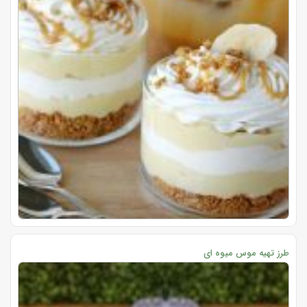
طرز تهیه موس میوه ای