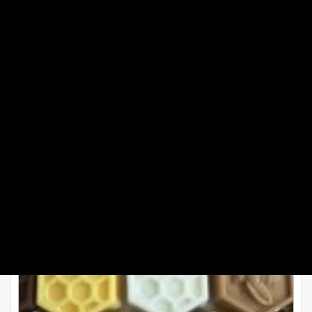
برآمدگی که دارد از بین بردود. زیرا برنج قهوه ای بافت ضخیم دارد
پس آن را از صافی عبور بدهید.می توانید اضافه های برنج را
کمپوست یا درون سطل زباله بریزید.
طرز تهیه دسر شیر عسلی