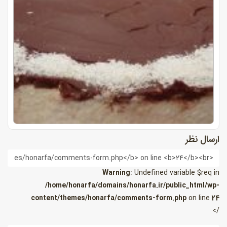
ارسال نظر
ام
Warning
: Undefined variable $req in
/home/honarfa/domains/honarfa.ir/public_html/wp-
content/themes/honarfa/comments-form.php
on line
24
/>