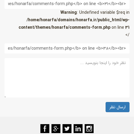
یمیل
Warning
: Undefined variable $req in
/home/honarfa/domains/honarfa.ir/public_html/wp-
content/themes/honarfa/comments-form.php
on line
31
/>
ب
ایت
ظر