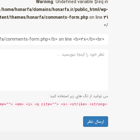
Warning
: Undefined variable $req in
/home/honarfa/domains/honarfa.ir/public_html/wp-
tent/themes/honarfa/comments-form.php
on line
31
/>
وب
سایت
نظر
می توانید از تگ های زیر استفاده کنید:
<a href="" title=""> <abbr title=""> <acronym title=""> <b> <blockquote cite=""> <cite> <code> <del datetime=""> <em> <i> <q cite=""> <s> <strike> <strong>