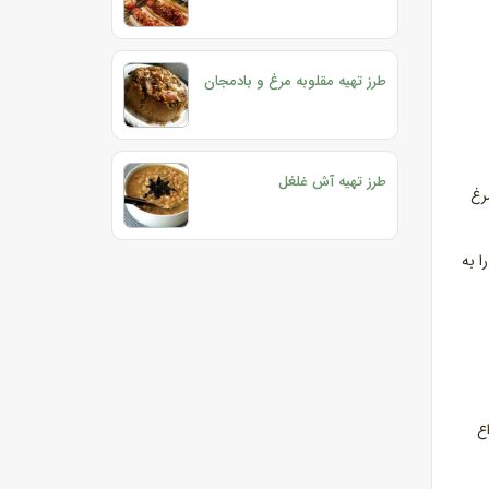
طرز تهیه مقلوبه مرغ و بادمجان
طرز تهیه آش غلغل
رغ
ا به
اع