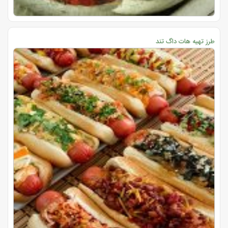
طرز تهیه هات داگ تند