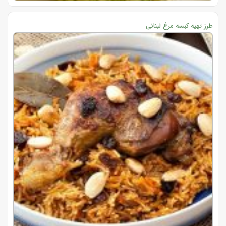
طرز تهیه کبسه مرغ لبنانی