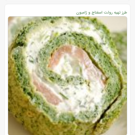
طرز تهیه رولت اسفناج و ژامبون