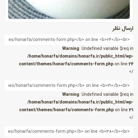
ارسال نظر
ام
Warning
: Undefined variable $req in
/home/honarfa/domains/honarfa.ir/public_html/wp-
content/themes/honarfa/comments-form.php
on line
24
/>
یمیل
Warning
: Undefined variable $req in
/home/honarfa/domains/honarfa.ir/public_html/wp-
content/themes/honarfa/comments-form.php
on line
31
/>
ب
ایت