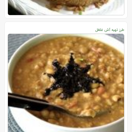
طرز تهیه آش غلغل