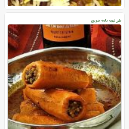
طرز تهیه دلمه هویج