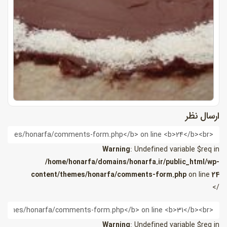
ارسال نظر
ام
Warning
: Undefined variable $req in
/home/honarfa/domains/honarfa.ir/public_html/wp-
content/themes/honarfa/comments-form.php
on line
24
/>
یمیل
Warning
: Undefined variable $req in