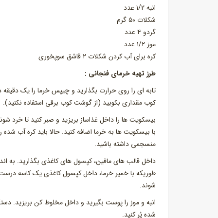
انبه ۱/۲ عدد
شکلات ۵۰ گرم
گردو ۴ عدد
موز ۱/۲ عدد
کره برای آب کردن شکلات ۲ قاشق سوپخوری
طرز تهیه خرمای فنجانی :
تابه ای را روی حرارت بگذارید و چیپس خرما را یک دقیقه
کوب مقداری بکوبید (از گوشت کوب برقی استفاده نکنید).
بیسکویت ها را داخل غذاساز بریزید و صبر کنید تا خرد شوند
با بیسکویت ها به خرما اضافه کنید. حالا باید کره آب شده را 
منسجمی داشته باشید.
داخل قالب های مافین، کپسول های کاغذی بگذارید. به انداز
طوریکه با خمیر خرما، داخل کپسول کاغذی یک کاسه درست ک
شوند.
انبه و موز را پوست بگیرید و داخل مخلوط کن بریزید. دستگا
شده پُر کنید.