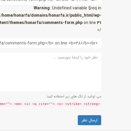
Warning
: Undefined variable $req in
/home/honarfa/domains/honarfa.ir/public_html/wp-
tent/themes/honarfa/comments-form.php
on line
31
/>
وب
سایت
نظر
می توانید از تگ های زیر استفاده کنید:
<a href="" title=""> <abbr title=""> <acronym title=""> <b> <blockquote cite=""> <cite> <code> <del datetime=""> <em> <i> <q cite=""> <s> <strike> <strong>