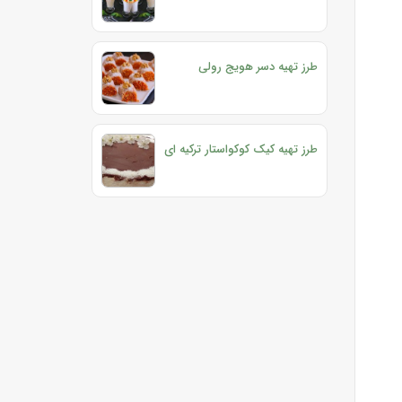
طرز تهیه دسر هویج رولی
طرز تهیه کیک کوکواستار ترکیه ای