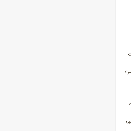
ت
راه
ت
وره