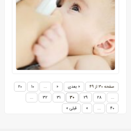
صفحه 30 از 49
« بعدی
«
...
10
20
...
32
31
30
29
28
...
40
...
»
قبلی »