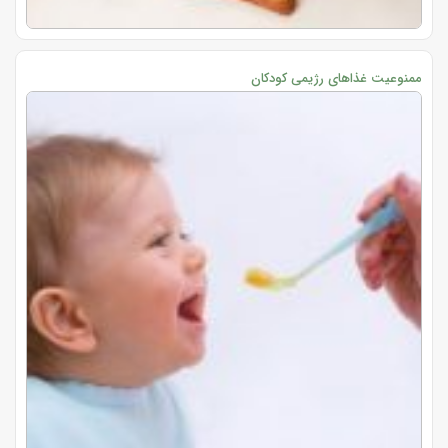
ممنوعیت غذاهای رژیمی کودکان