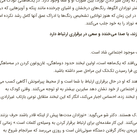
همان فاصله‌ای که زمان شیر دادنِ نوزاد، بین صورت او و شما وجود دارد. در یک‌ماهگی کودک می‌
گی، بیشتر نوزادان الگوها، رنگ‌های درخشان و اشیای چرخنده مانند پنکه و آویزهایی که در 
 در این زمان که هنوز توانایی تشخیصِ رنگ‌ها یا ادراک عمق آنها کامل رشد نکرده ا
 نوزاد را به خود جلب می‌کنند.
ک موجود اجتماعیِ شاد است.
‌افتد که یک‌ماهه است، اولین لبخند حدود دوماهگی، غان‌و‌غون کردن در سه‌ماهگ
رای فرا رسیدن تک‌تک این مراحل صبر داشته باشید.
ند که او در حال برقراری ارتباط با شما است و از محیط پیرامونش آگاهی کسب می‌
زِ اجتماعی از خود نشان دهد سایرین بیشتر به او توجه می‌کنند. وقتی کودک به
 لبخند زده، احساس اجبار می‌کند، انگار که این لبخند متقابل نوعی بازتاب غیرارادی
دک هستند. دکتر شو می‌گوید: «نوزادان مدت‌ها پیش از اینکه قادر باشند حرف بزنند 
نند. این کار مقدمه‌ای برای ارتباط برقرار کردن به وسیله‌ی کلمات است.» زمانی ک
جربه‌ی به‌‌کار گرفتن دستگاه صوتی‌اش است و روزی می‌رسد که سرانجام شروع به