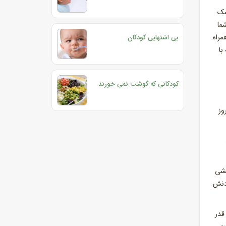
ند. جنیفر شو (Jennifer Shu) که پزشک
ما
مراه
بی اشتهایی کودکان
با
کودکانی که گوشت نمی خورند
وز
ان وزن‌کِشی‌
ردنش
قدر