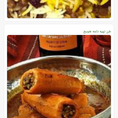
طرز تهیه دلمه هویج