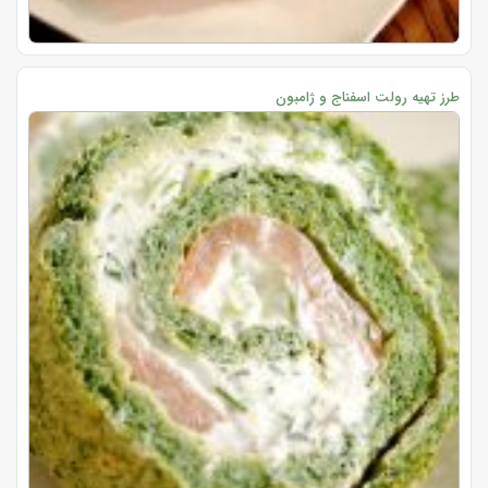
طرز تهیه رولت اسفناج و ژامبون