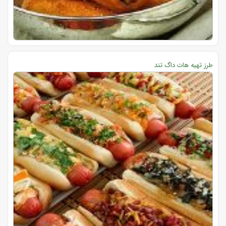
طرز تهیه هات داگ تند