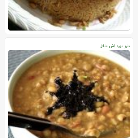
طرز تهیه آش غلغل