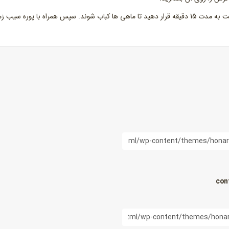
سینی را داخل فری که از قبل روشن کرده اید و گرم شده است به مدت 15 دقیقه قرار دهید تا ماهی ها کباب شوند. سپس همراه با پوره سی
con