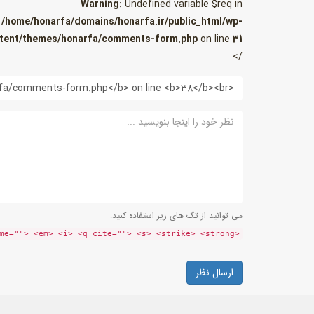
Warning
: Undefined variable $req in
/home/honarfa/domains/honarfa.ir/public_html/wp-
tent/themes/honarfa/comments-form.php
on line
31
/>
وب
سایت
نظر
می توانید از تگ های زیر استفاده کنید:
<a href="" title=""> <abbr title=""> <acronym title=""> <b> <blockquote cite=""> <cite> <code> <del datetime=""> <em> <i> <q cite=""> <s> <strike> <strong>