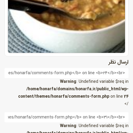
ارسال نظر
ام
Warning
: Undefined variable $req in
/home/honarfa/domains/honarfa.ir/public_html/wp-
content/themes/honarfa/comments-form.php
on line
24
/>
یمیل
Warning
: Undefined variable $req in