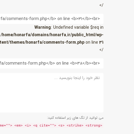
/>
ایمیل
Warning
: Undefined variable $req in
/home/honarfa/domains/honarfa.ir/public_html/wp-
tent/themes/honarfa/comments-form.php
on line
31
/>
وب
سایت
نظر
می توانید از تگ های زیر استفاده کنید:
<a href="" title=""> <abbr title=""> <acronym title=""> <b> <blockquote cite=""> <cite> <code> <del datetime=""> <em> <i> <q cite=""> <s> <strike> <strong>