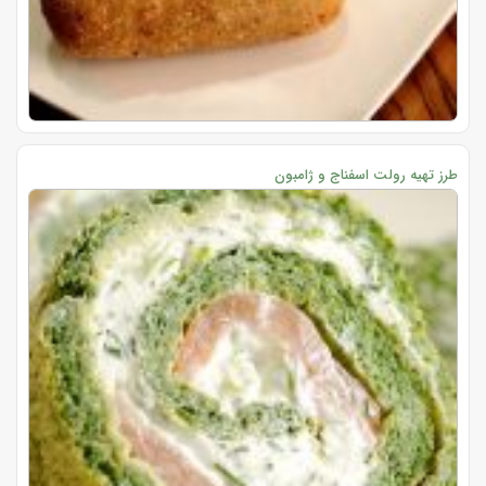
طرز تهیه رولت اسفناج و ژامبون