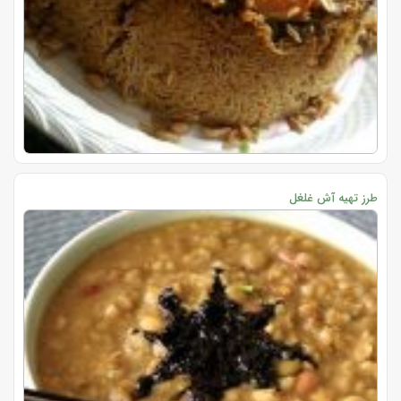
طرز تهیه آش غلغل