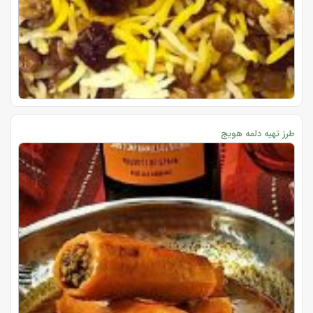
طرز تهیه دلمه هویج