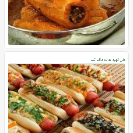
طرز تهیه هات داگ تند