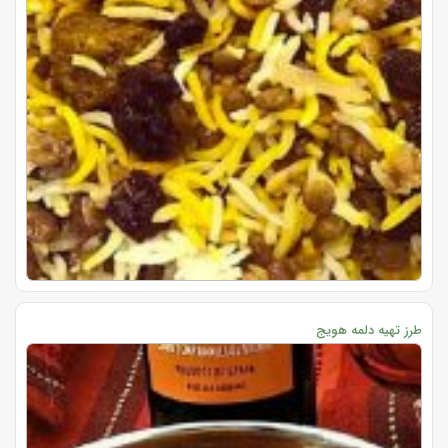
طرز تهیه دلمه هویج