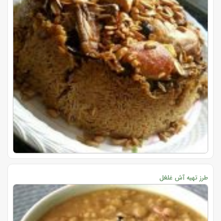
طرز تهیه آش غلغل