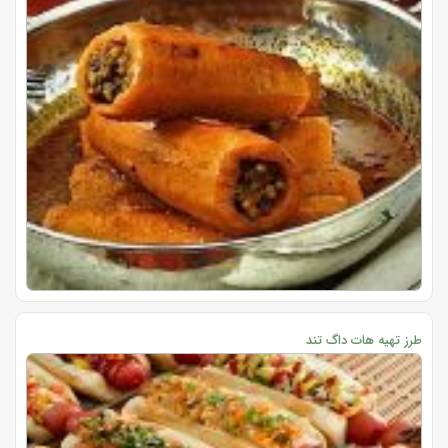
طرز تهیه هات داگ تند