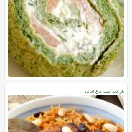
طرز تهیه کبسه مرغ لبنانی