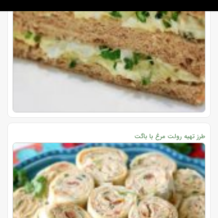
طرز تهیه رولت مرغ با باگت