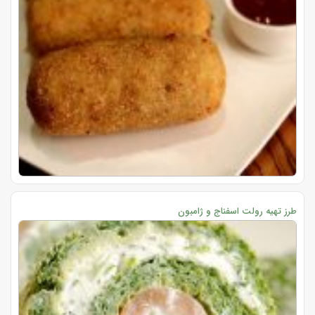
طرز تهیه رولت اسفناج و ژامبون