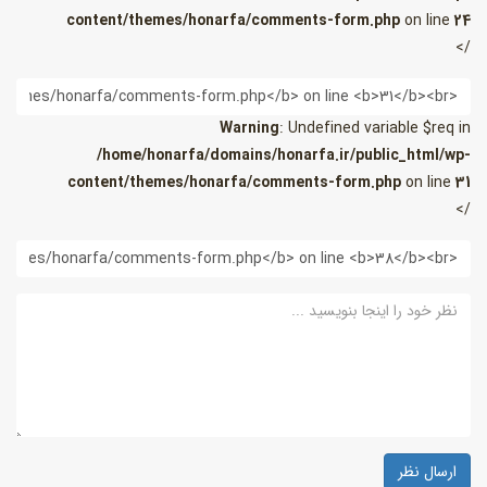
content/themes/honarfa/comments-form.php
on line
24
/>
یمیل
Warning
: Undefined variable $req in
/home/honarfa/domains/honarfa.ir/public_html/wp-
content/themes/honarfa/comments-form.php
on line
31
/>
ب
ایت
ظر