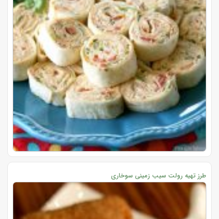
طرز تهیه رولت سیب زمینی سوخاری