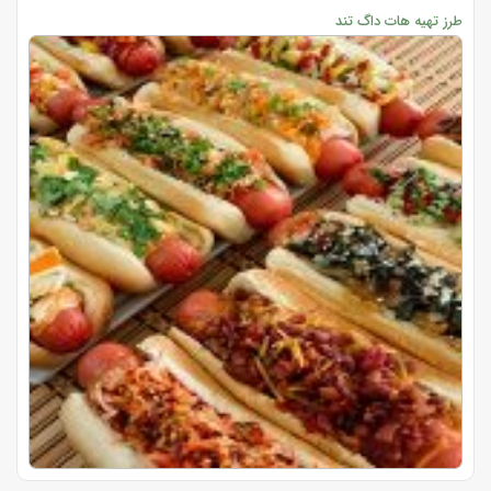
طرز تهیه هات داگ تند