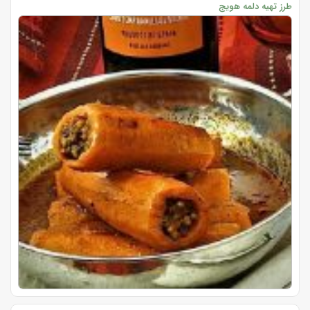
طرز تهیه دلمه هویج