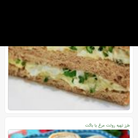
طرز تهیه رولت مرغ با باگت