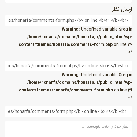
ارسال نظر
ام
Warning
: Undefined variable $req in
/home/honarfa/domains/honarfa.ir/public_html/wp-
content/themes/honarfa/comments-form.php
on line
24
/>
یمیل
Warning
: Undefined variable $req in
/home/honarfa/domains/honarfa.ir/public_html/wp-
content/themes/honarfa/comments-form.php
on line
31
/>
ب
ایت
ظر