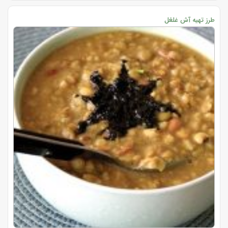
طرز تهیه آش غلغل