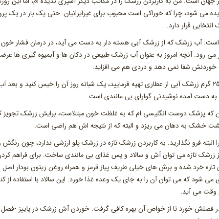
 جهان است. من به کاربردن زرشک را در مکاتب دیگر آشپزی ندیده ام، اما این روزه
یده می شود، چرا که خوراکی است محبوب برای غیرایرانیان. حتی یک بار در یک پروا
نتخابی قرار دارد.
است. آب زرشک که از زرشک آبی هسته دار به دست می آید، در درمان فشار خون 
 می رود. آنچه امروز به عنوان آب زرشک طبیعی در دکان ها و آبمیوه گیری ها عرضه
ه خوردنش شفا نمی دهد و دردی هم می افزاید.
برای تهیه آب زرشک طبیعی خانگی کافی است مقدار مثلا 250 گرم زرشک آبی از عطاری تهیه فرمایید، یک شبانه روز آن را خیس کنید و بعد 
ع به دست آمده نوشیدنی گوارای بی مانندی است.
ن که پزشک دوست انگلیسی ام که به غلظت خون مبتلاست، برایش زرشک تجویز ک
 خشک به دهان می ریزد و البته که از نتیجه اش هم راضی است.
البته فرو نگذارید. به کاربردن زرشک تازه در زرشک پلو ارزشی ندارد، چون رنگش ر
 زرشک تازه می توان آش و سالاد و پس غذای بی مانندی ساخت. برای فراهم کرد
ی تازه خرد شده و برش های خیلی ظریف پیاز قرمز و همراه روغن زیتون بودار اصل
 می شود که می توان آن را به جای یک وعده غذا خورد. این سالاد با استفاده از کن
 وقت می آید.
د در فصلش خورد تا از خواص آن بهره کافی گرفت. خوردن آش زرشک در پاییز -فصل