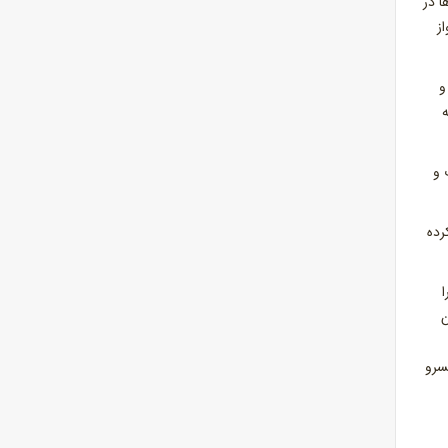
ا در
ز
و
آب و
رده
ا
ن
سرو