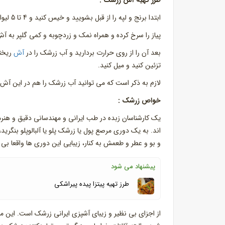
طرز تهیه آش زرشک :
ابتدا برنج و لپه را از قبل بشویید و خیس کنید و 4 تا 5 لیوان آب روی آنها بریزید و بپزید. سبزی را خرد کرده و به آش اضافه کنید.
پیاز را سرخ کرده و همراه نمک و زرد‌چوبه و کمی گلپر به آ
بعد آن را از روی حرارت بردارید و آب زرشک را در
آش
ریخته
تزئین کنید و میل کنید.
لازم به ذکر است که می توانید آب زرشک را هم در این آش 
خواص زرشک :
یک کارشناسان زبده در طب ایرانی و مهندسانی دقیق و هنرمند
اند. به یک دوری مرصع پول یا زرشک پلو یا آلبالوپلو بنگری
و بو و عطر و طعمش به کنار، زیبایی این دوری ها واقعا بی
پیشنهاد می شود
طرز تهیه پیتزا پیده پیراشکی
از اجزای بی نظیر و زیبای آشپزی ایرانی زرشک است. این