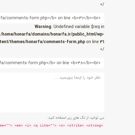
/>
ایمیل
Warning
: Undefined variable $req in
/home/honarfa/domains/honarfa.ir/public_html/wp-
tent/themes/honarfa/comments-form.php
on line
31
/>
وب
سایت
نظر
می توانید از تگ های زیر استفاده کنید:
<a href="" title=""> <abbr title=""> <acronym title=""> <b> <blockquote cite=""> <cite> <code> <del datetime=""> <em> <i> <q cite=""> <s> <strike> <strong>