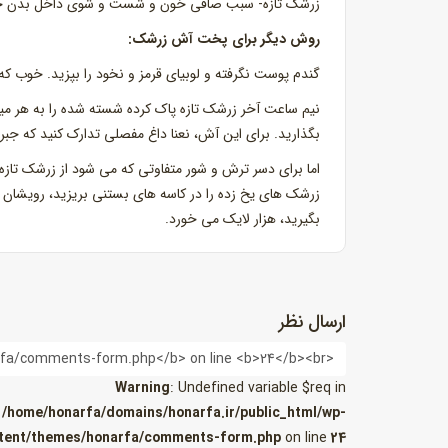
زرشک تازه- سبب صافی خون و شست و شوی داخل بدن خ
روش دیگر برای پخت آش زرشک:
گندم پوست نگرفته و لوبیای قرمز و نخود را بپزید. خوب که
نیم ساعت آخر زرشک تازه پاک کرده شسته شده را به هر میز
بگذارید. برای این آش، نعنا داغ مفصلی تدارک کنید که جبرا
اما برای دسر ترش و شور متفاوتی که می شود از زرشک تازه س
زرشک های یخ زده را در کاسه های بستنی بریزید، رویشان ان
بگیرید، هزار لایک می خورد.
ارسال نظر
نام
Warning
: Undefined variable $req in
/home/honarfa/domains/honarfa.ir/public_html/wp-
tent/themes/honarfa/comments-form.php
on line
24