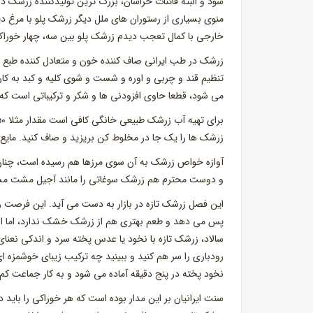
شود و البته قائنات خراسان، بزرگ ترین تولیدکننده زرشک در
منوی بسیاری از رستوران های ملل دیگر زرشک پلو با مرغ د
خارجی با کمال تعجب دیدم زرشک پلو بین سه، چهار خوراک ا
زرشک در طب ایرانی صاف کننده خون و متعادل کننده طبع 
تنظیم قند و چربی و اوره و شست و شوی کلیه و کبد به کار
می شود، قطعا حاوی افزودنی ها و شکر و ترکیباتی است ک
زرشک ها را یک جا در مخلوط کن بریزید و صاف کنید. مای
آوازه خواص زرشک به آن سوی مرزها هم رسیده است، چنا
و دوست محترم هم زرشک سوغاتی را مانند آجیل مشت مشت
این فصل زرشک تازه در بازار به دست می آید. این فرصت را 
پس می دهد و طعم بهتری هم از زرشک خشک ندارد، اما از
سالاد، زرشک تازه با نخود یا عدس پخته سرد و اندکی نعنا
رودباری را سر هم کنید و ببینید چه ترکیب زیبای خوشمزه ای
نخود پخته در پنج دقیقه آماده می شود و به کار جماعت کم
سنت ایرانیان بر این مدار بوده است که هر خوراکی را بای