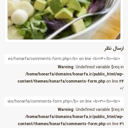
ارسال نظر
ام
Warning
: Undefined variable $req in
/home/honarfa/domains/honarfa.ir/public_html/wp-
content/themes/honarfa/comments-form.php
on line
24
/>
یمیل
Warning
: Undefined variable $req in
/home/honarfa/domains/honarfa.ir/public_html/wp-
content/themes/honarfa/comments-form.php
on line
31