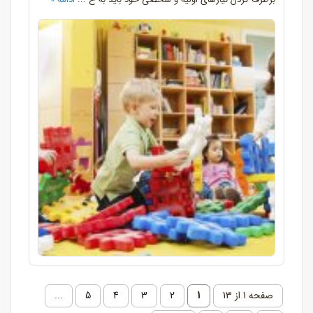
صفحه 1 از 13
1
2
3
4
5
...