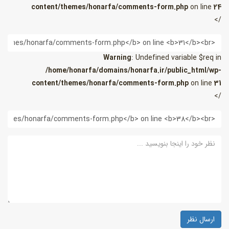
content/themes/honarfa/comments-form.php
on line
24
/>
یمیل
Warning
: Undefined variable $req in
/home/honarfa/domains/honarfa.ir/public_html/wp-
content/themes/honarfa/comments-form.php
on line
31
/>
ب
ایت
ظر