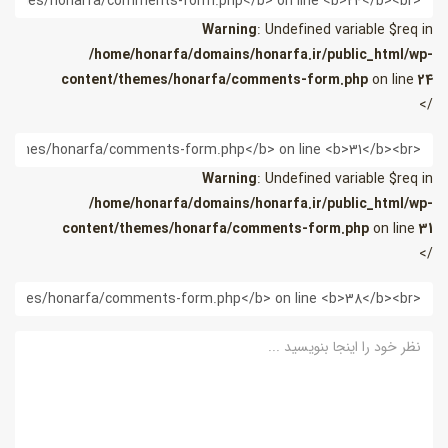
Warning
: Undefined variable $req in
/home/honarfa/domains/honarfa.ir/public_html/wp-
content/themes/honarfa/comments-form.php
on line
24
/>
یمیل
Warning
: Undefined variable $req in
/home/honarfa/domains/honarfa.ir/public_html/wp-
content/themes/honarfa/comments-form.php
on line
31
/>
ب
ایت
ظر