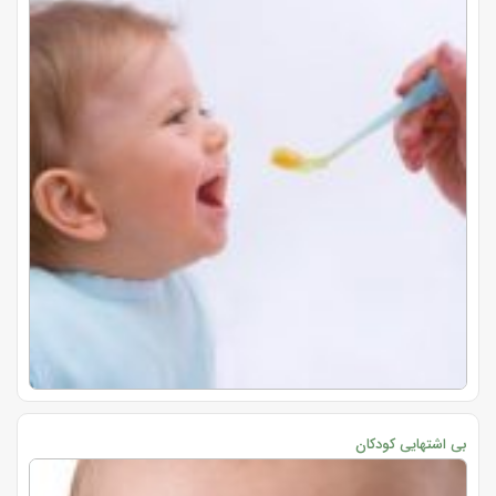
بی اشتهایی کودکان