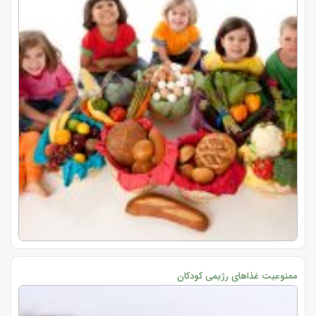
ممنوعیت غذاهای رژیمی کودکان