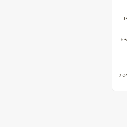
و
د و
ین و