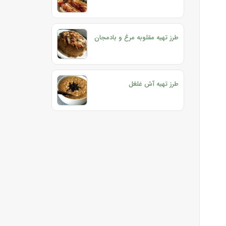
طرز تهیه مقلوبه مرغ و بادمجان
طرز تهیه آش غلغل