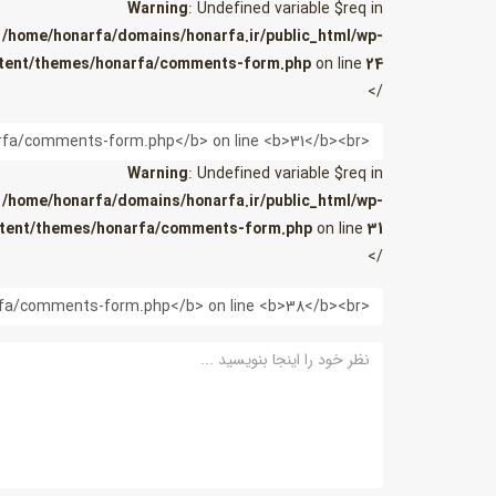
Warning
: Undefined variable $req in
/home/honarfa/domains/honarfa.ir/public_html/wp-
tent/themes/honarfa/comments-form.php
on line
24
/>
ایمیل
Warning
: Undefined variable $req in
/home/honarfa/domains/honarfa.ir/public_html/wp-
tent/themes/honarfa/comments-form.php
on line
31
/>
وب
سایت
نظر