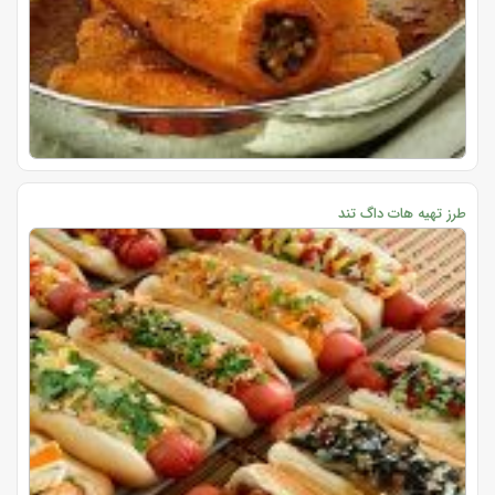
طرز تهیه هات داگ تند