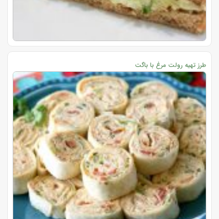
طرز تهیه رولت مرغ با باگت