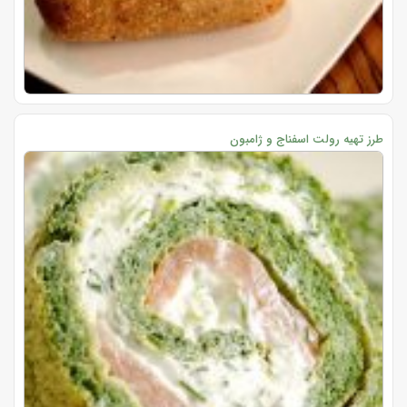
طرز تهیه رولت اسفناج و ژامبون