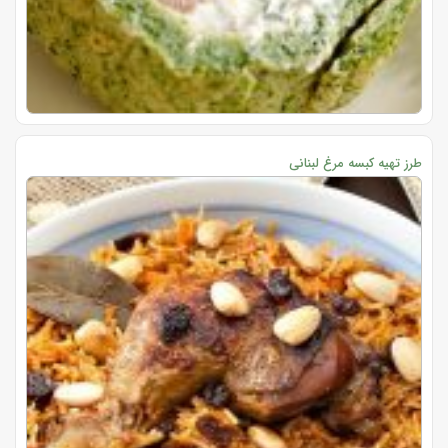
طرز تهیه کبسه مرغ لبنانی