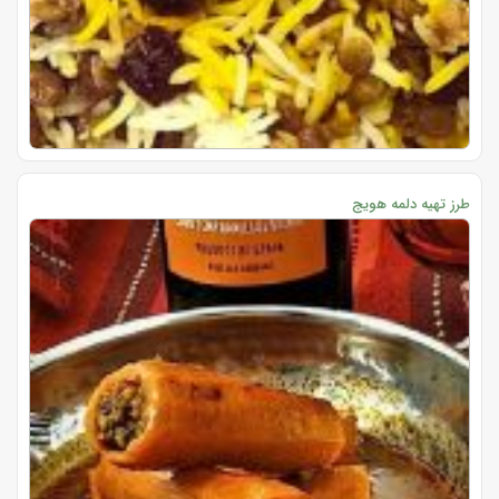
طرز تهیه دلمه هویج