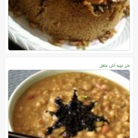
طرز تهیه آش غلغل