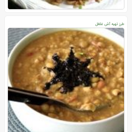
طرز تهیه آش غلغل