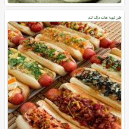
طرز تهیه هات داگ تند