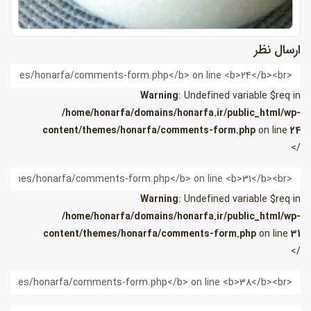
ارسال نظر
ام
Warning
: Undefined variable $req in
/home/honarfa/domains/honarfa.ir/public_html/wp-
content/themes/honarfa/comments-form.php
on line
24
/>
یمیل
Warning
: Undefined variable $req in
/home/honarfa/domains/honarfa.ir/public_html/wp-
content/themes/honarfa/comments-form.php
on line
31
/>
ب
ایت