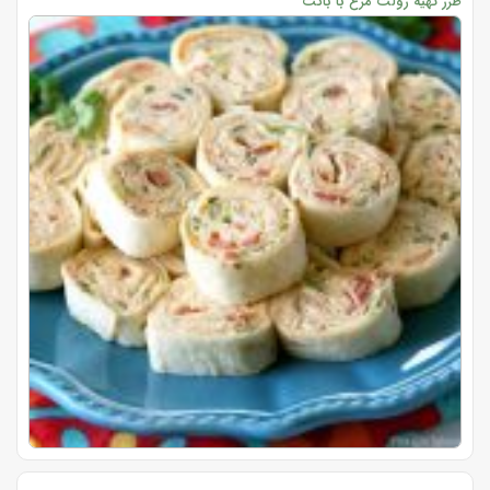
طرز تهیه رولت مرغ با باگت