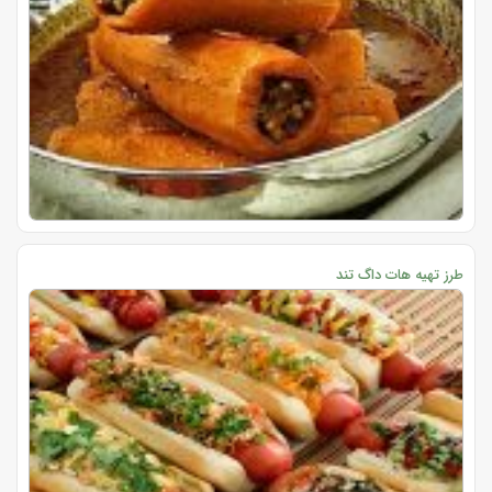
طرز تهیه هات داگ تند