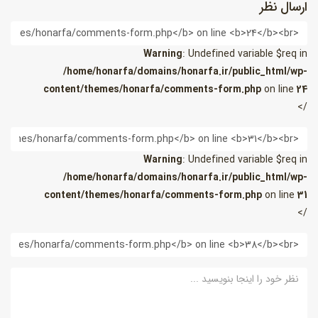
ارسال نظر
ام
Warning
: Undefined variable $req in
/home/honarfa/domains/honarfa.ir/public_html/wp-
content/themes/honarfa/comments-form.php
on line
24
/>
یمیل
Warning
: Undefined variable $req in
/home/honarfa/domains/honarfa.ir/public_html/wp-
content/themes/honarfa/comments-form.php
on line
31
/>
ب
ایت
ظر