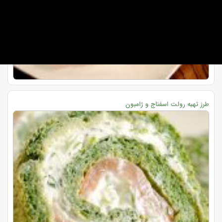
طرز تهیه رولت اسفناج و ژامبون