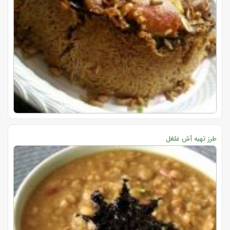
طرز تهیه آش غلغل