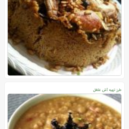
طرز تهیه آش غلغل