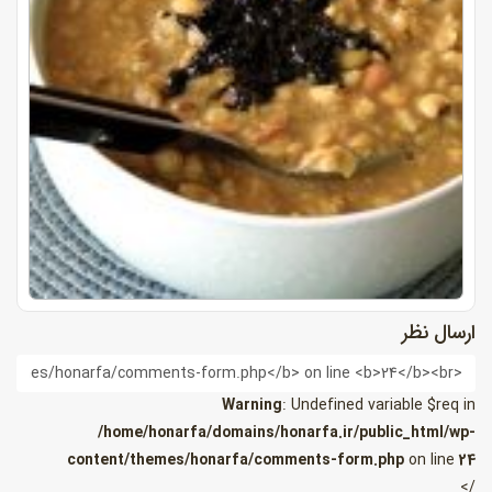
ارسال نظر
ام
Warning
: Undefined variable $req in
/home/honarfa/domains/honarfa.ir/public_html/wp-
content/themes/honarfa/comments-form.php
on line
24
/>