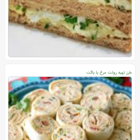
طرز تهیه رولت مرغ با باگت