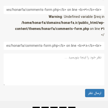
یمیل
Warning
: Undefined variable $req in
/home/honarfa/domains/honarfa.ir/public_html/wp-
content/themes/honarfa/comments-form.php
on line
31
/>
ب
ایت
ظر