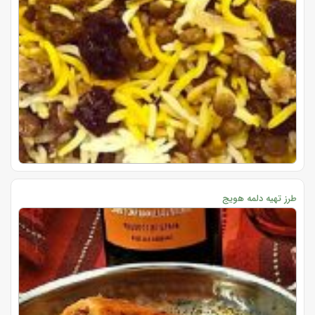
طرز تهیه دلمه هویج