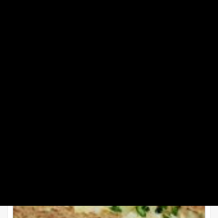
نکته: اگر پولنتای پنیری را قبل از زمان سرو تهیه می‌کنید، بگذارید
خنک شود سپس در ظرف را ببندید یا روی آن سلفون بکشید و تا
زمان سرو در یخچال قرار دهید. برای سرو آن را چند دقیقه در
مایکروفر گرم کنید و سپس خوب هم بزنید تا کف کند.
طرز تهیه کاناپ مرغ