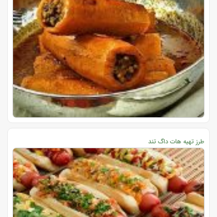
طرز تهیه هات داگ تند