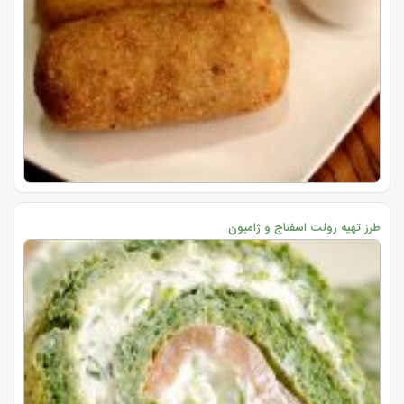
طرز تهیه رولت اسفناج و ژامبون