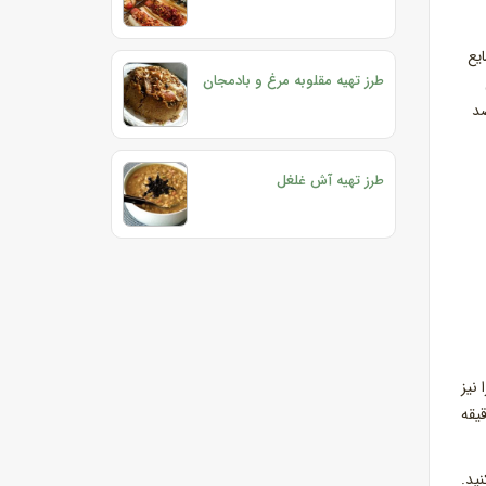
یع
طرز تهیه مقلوبه مرغ و بادمجان
 ضد
طرز تهیه آش غلغل
نیز
ا سازید. یک ظرف پر از آب حاضر کنید و نصف قاشق آبلیمو داخل آن بریزید. ماهی را 5 دقیقه
ید.