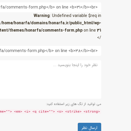
ایمیل
Warning
: Undefined variable $req in
/home/honarfa/domains/honarfa.ir/public_html/wp-
tent/themes/honarfa/comments-form.php
on line
31
/>
وب
سایت
نظر
می توانید از تگ های زیر استفاده کنید:
<a href="" title=""> <abbr title=""> <acronym title=""> <b> <blockquote cite=""> <cite> <code> <del datetime=""> <em> <i> <q cite=""> <s> <strike> <strong>