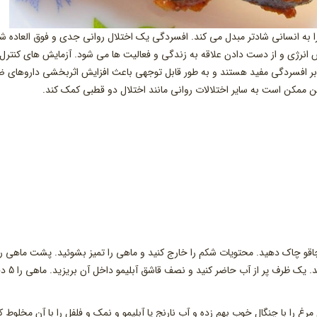
به انسانی شادتر مبدل می کند. افسردگی یک اختلال روانی جدی و فوق العاده شا
رژی و از دست دادن علاقه به زندگی و فعالیت ها می شود. آزمایش های کنترل
 نیز نشان دادند که اسیدهای چرب امگا 3 در برابر افسردگی مفید هستند و به طور قابل توجهی باعث افزایش اثربخشی داروهای
اقو چاک دهید. محتویات شکم را خارج کنید و ماهی را تمیز بشوئید. پشت ماهی را 
یک چاک عمیق بدهید و استخوان ستون فقرات را جد
غ را با چنگال خوب بهم زده و آب نارنج یا آبلیمو و نمک و فلفل را با آن مخلوط کن