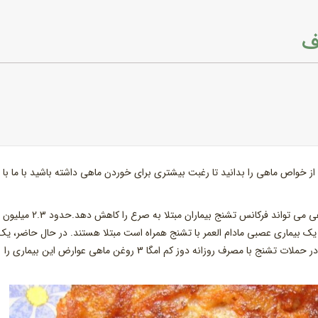
ف
 خواص ماهی را بدانید تا رغبت بیشتری برای خوردن ماهی داشته باشید با ما با 
مطالعات جدید دانشمندان نشان می دهد امگا 3 روغن ماهی می تواند فرکانس تشنج بیماران مبتلا به صرع را کاهش دهد.حدود 2.3 میلیون
ت متحده به صرع، یک بیماری عصبی مادام العمر با تشنج همراه است مبتلا هستند. در حال حاضر، یک
مطالعه جدید ادعا می کند بیماران مبتلا به صرع می توانند در حملات تشنج با مصرف روزانه دوز کم امگا 3 روغن ماهی عوارض این بیماری را