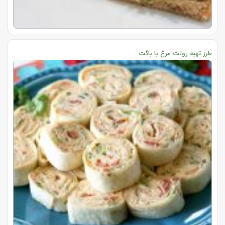
طرز تهیه رولت مرغ با باگت