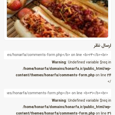
ارسال نظر
ام
Warning
: Undefined variable $req in
/home/honarfa/domains/honarfa.ir/public_html/wp-
content/themes/honarfa/comments-form.php
on line
24
/>
یمیل
Warning
: Undefined variable $req in
/home/honarfa/domains/honarfa.ir/public_html/wp-
content/themes/honarfa/comments-form.php
on line
31