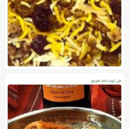
طرز تهیه دلمه هویج