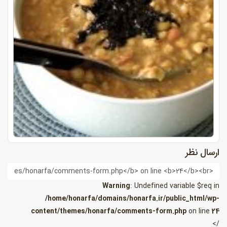
ارسال نظر
ام
Warning
: Undefined variable $req in
/home/honarfa/domains/honarfa.ir/public_html/wp-
content/themes/honarfa/comments-form.php
on line
24
/>