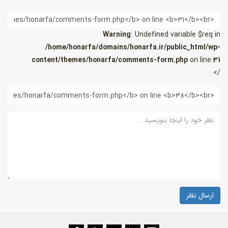
یمیل
Warning
: Undefined variable $req in
/home/honarfa/domains/honarfa.ir/public_html/wp-
content/themes/honarfa/comments-form.php
on line
31
/>
ب
ایت
ظر