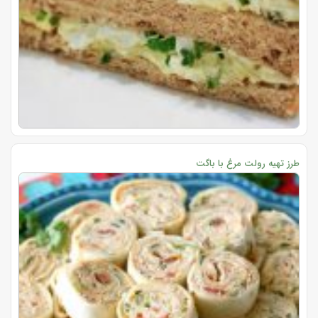
طرز تهیه رولت مرغ با باگت