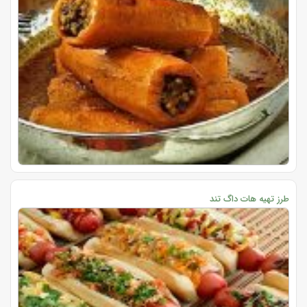
طرز تهیه هات داگ تند