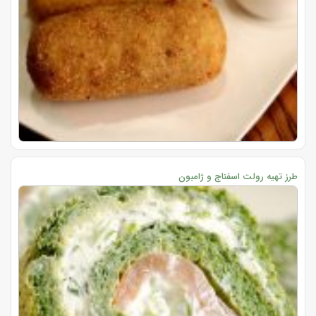
طرز تهیه رولت اسفناج و ژامبون