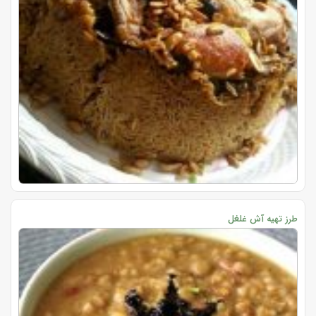
طرز تهیه آش غلغل