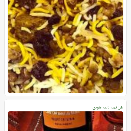
طرز تهیه دلمه هویج