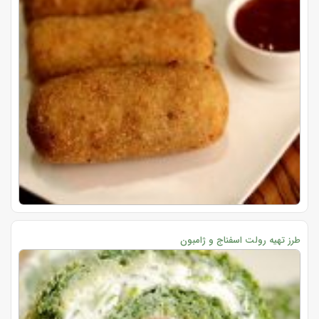
طرز تهیه رولت اسفناج و ژامبون