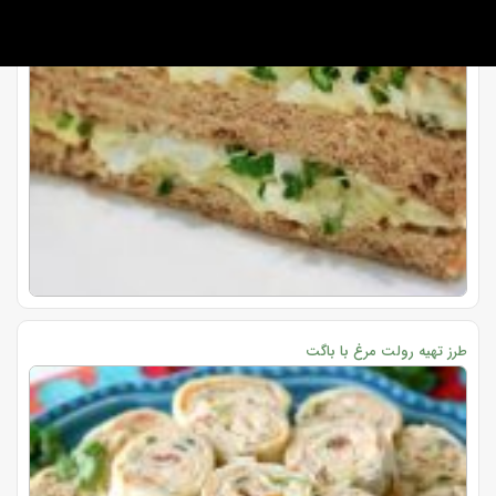
طرز تهیه رولت مرغ با باگت