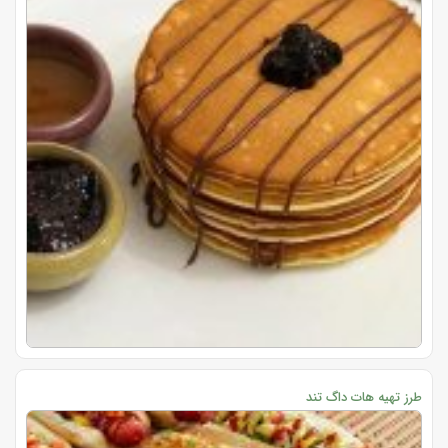
طرز تهیه هات داگ تند