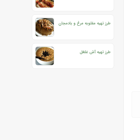
طرز تهیه مقلوبه مرغ و بادمجان
طرز تهیه آش غلغل