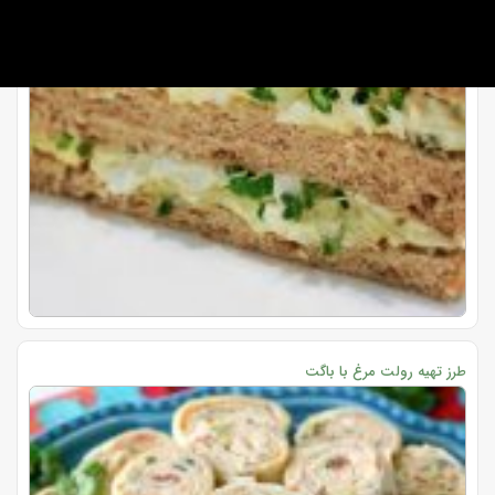
طرز تهیه رولت مرغ با باگت