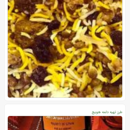
طرز تهیه دلمه هویج