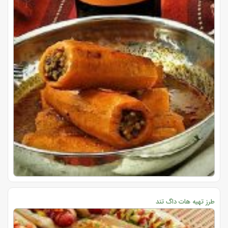
طرز تهیه هات داگ تند