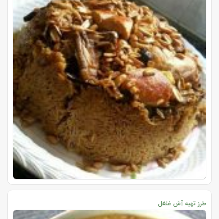
طرز تهیه آش غلغل