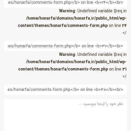
ام
Warning
: Undefined variable $req in
/home/honarfa/domains/honarfa.ir/public_html/wp-
content/themes/honarfa/comments-form.php
on line
24
/>
یمیل
Warning
: Undefined variable $req in
/home/honarfa/domains/honarfa.ir/public_html/wp-
content/themes/honarfa/comments-form.php
on line
31
/>
ب
ایت
ظر