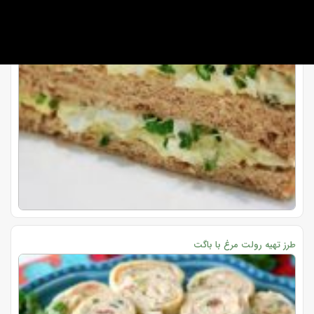
طرز تهیه رولت مرغ با باگت