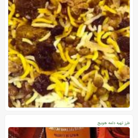
طرز تهیه دلمه هویج