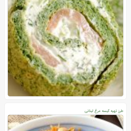
طرز تهیه کبسه مرغ لبنانی