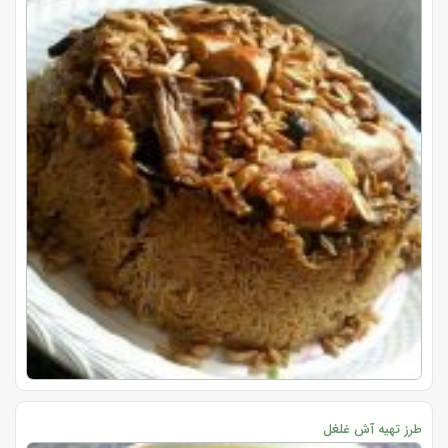
طرز تهیه آش غلغل