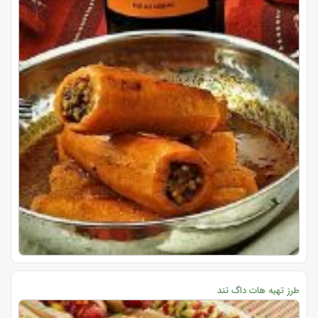
طرز تهیه هات داگ تند