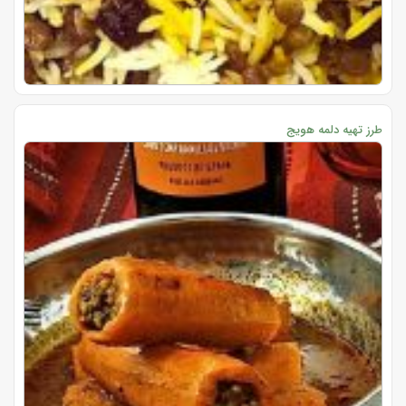
طرز تهیه دلمه هویج