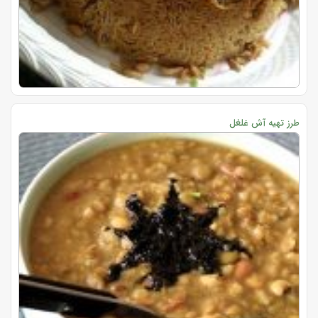
طرز تهیه آش غلغل