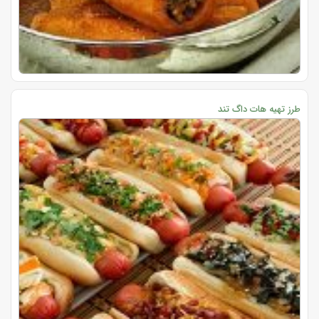
طرز تهیه هات داگ تند