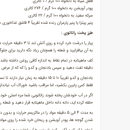
فلفل سیاه به دلخواه 100 گرم / 0 کالری
پودر آویشن به دلخواه 100 گرم / 276 کالری
سرکه سفید به دلخواه 100 گرم / 22 کالری
پنیر پیتزا یا پنیر پارمزان رنده شده تقریباً 4 قاشق غذاخوری 100 گرم / 452 کالری
طرز پخت راتاتوی :
پیاز را درشت خرد کرده و روی آتش تند تا 3 دقیقه حرارت دهید. بعد از آن تکه های
به آن بیافزایید و شعله را همچنان زیاد نگه دارید.برای جلوگی
دقیقه تفت دهید و سپس بادنجان و کدو را که که از عرض به شکل مورب و کاملاً ق
بادنجان و کدو تقریباً 10 تا 15 دقیقه 
فقط کمی پایین بکشید، اما مراقب باشید خوراک آب نیاندا
حلقه کرده اید، دانه دانه داخل ماهیتابه قرار دهید و شعله ر
به مدت 4 الی 5 دقیقه مواد را در ماکزیمم حرارت و بدون در، با احتیاط به هم بزنید که
شدن گوجه ها، پودر آویشن و ریحان خرد شده را روی مواد ب