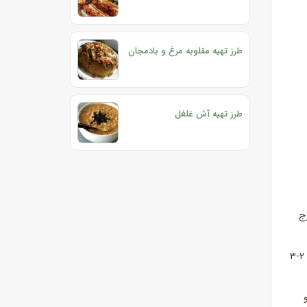
طرز تهیه مقلوبه مرغ و بادمجان
طرز تهیه آش غلغل
خارج
2- در صورت نیاز کمی روغن اضافه کرده و سبزی را 5-4 دقیقه تفت دهید تا کمی رنگ بگیرد. چغاله بادام و گوجه‌سبز را اضافه کرده و مخلوط را 2-3
و