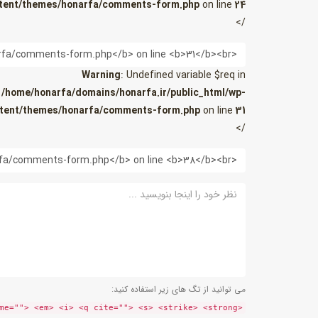
tent/themes/honarfa/comments-form.php
on line
24
/>
ایمیل
Warning
: Undefined variable $req in
/home/honarfa/domains/honarfa.ir/public_html/wp-
tent/themes/honarfa/comments-form.php
on line
31
/>
وب
سایت
نظر
می توانید از تگ های زیر استفاده کنید:
<a href="" title=""> <abbr title=""> <acronym title=""> <b> <blockquote cite=""> <cite> <code> <del datetime=""> <em> <i> <q cite=""> <s> <strike> <strong>