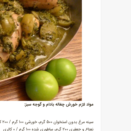
مواد لازم خورش چغاله بادام و گوجه سبز:
سینه مرغ بدون استخوان 500 گرم، خورشی 100 گرم / 200 کالری
نعناع و جعفری 200 گرم، ساطوری شده 100 گرم / 0 کالری