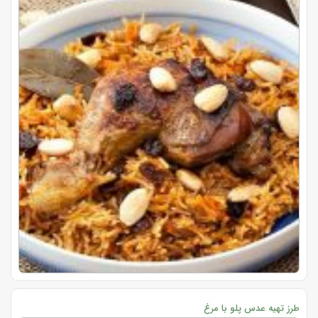
طرز تهیه عدس پلو با مرغ