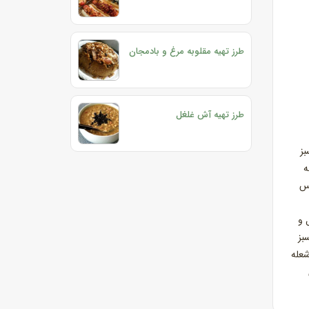
طرز تهیه مقلوبه مرغ و بادمجان
طرز تهیه آش غلغل
بز
ه
پس
شود و فلفل و
بز
شعله