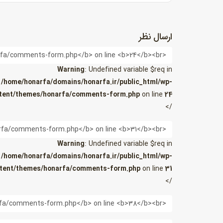
ارسال نظر
نام
Warning
: Undefined variable $req in
/home/honarfa/domains/honarfa.ir/public_html/wp-
tent/themes/honarfa/comments-form.php
on line
24
/>
ایمیل
Warning
: Undefined variable $req in
/home/honarfa/domains/honarfa.ir/public_html/wp-
tent/themes/honarfa/comments-form.php
on line
31
/>
وب
سایت