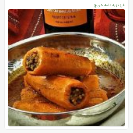
طرز تهیه دلمه هویج