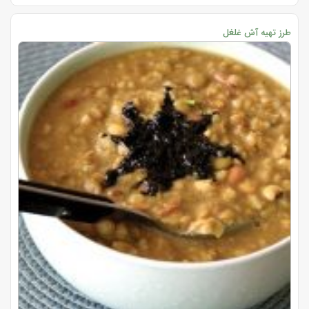
طرز تهیه آش غلغل