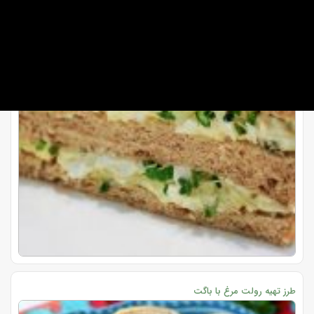
طرز تهیه رولت مرغ با باگت