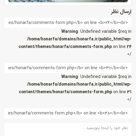
ارسال نظر
ام
Warning
: Undefined variable $req in
/home/honarfa/domains/honarfa.ir/public_html/wp-
content/themes/honarfa/comments-form.php
on line
24
/>
یمیل
Warning
: Undefined variable $req in
/home/honarfa/domains/honarfa.ir/public_html/wp-
content/themes/honarfa/comments-form.php
on line
31
/>
ب
ایت
ظر