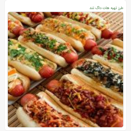
طرز تهیه هات داگ تند