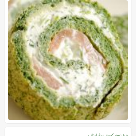
طرز تهیه کبسه مرغ لبنانی